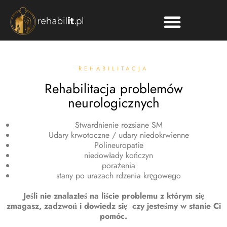
REHABILITACJA
Rehabilitacja problemów
neurologicznych
Stwardnienie rozsiane SM
Udary krwotoczne / udary niedokrwienne
Polineuropatie
niedowłady kończyn
porażenia
stany po urazach rdzenia kręgowego
Jeśli nie znalazłeś na liście problemu z którym się
zmagasz, zadzwoń i dowiedz się czy jesteśmy w stanie Ci
pomóc.